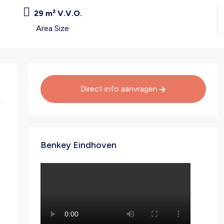
29 m² V.V.O.
Area Size
Direct info aanvragen
Benkey Eindhoven