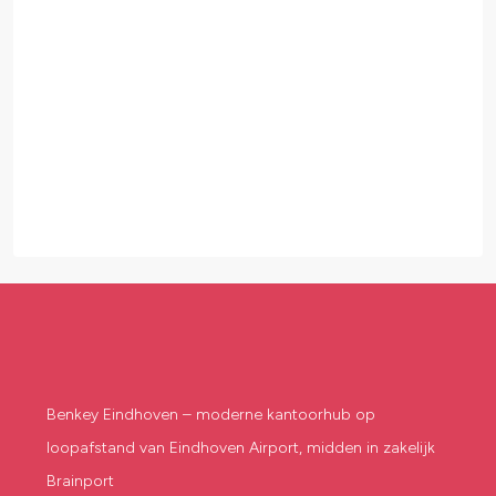
Benkey Eindhoven – moderne kantoorhub op
loopafstand van Eindhoven Airport, midden in zakelijk
Brainport